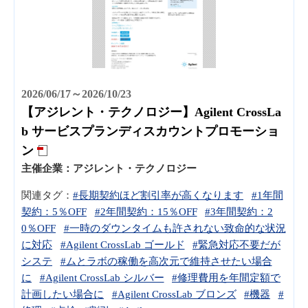
2026/06/17～2026/10/23
【アジレント・テクノロジー】Agilent CrossLa
b サービスプランディスカウントプロモーショ
ン
主催企業：
アジレント・テクノロジー
関連タグ：
#長期契約ほど割引率が高くなります
#1年間
契約：5％OFF
#2年間契約：15％OFF
#3年間契約：2
0％OFF
#一時のダウンタイムも許されない致命的な状況
に対応
#Agilent CrossLab ゴールド
#緊急対応不要だが
システ
#ムとラボの稼働を高次元で維持させたい場合
に
#Agilent CrossLab シルバー
#修理費用を年間定額で
計画したい場合に
#Agilent CrossLab ブロンズ
#機器
#