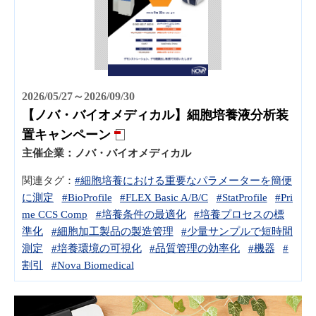
2026/05/27～2026/09/30
【ノバ・バイオメディカル】細胞培養液分析装
置キャンペーン
主催企業：
ノバ・バイオメディカル
関連タグ：
#細胞培養における重要なパラメーターを簡便
に測定
#BioProfile
#FLEX Basic A/B/C
#StatProfile
#Pri
me CCS Comp
#培養条件の最適化
#培養プロセスの標
準化
#細胞加工製品の製造管理
#少量サンプルで短時間
測定
#培養環境の可視化
#品質管理の効率化
#機器
#
割引
#Nova Biomedical