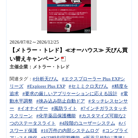
2026/07/02～2026/12/25
【メトラー・トレド】≪オーハウス≫ 天びん買
い替えキャンペーン
主催企業：
メトラー・トレド
関連タグ：
#分析天びん
#エクスプローラー Plus EXPシ
リーズ
#Explorer Plus EXP
#セミミクロ天びん
#精度を
追求
#要求の厳しいアプリケーションに応える設計
#電
動水平調整
#挟み込み防止自動ドア
#タッチレスセンサ
ー
#イオナイザー
#風防ライト
#7インチガラスタッチ
スクリーン
#化学薬品保護機能
#カスタマイズ可能な2
つのステータスライト
#4段階のユーザーシステム
#パ
スワード保護
#10万件の内部システムログ
#コンプライ
アンスを確保
#NTP時刻同期機能
#医薬品規制に準拠し