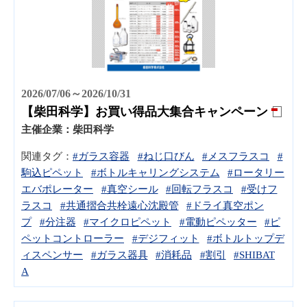
2026/07/06～2026/10/31
【柴田科学】お買い得品大集合キャンペーン
主催企業：
柴田科学
関連タグ：
#ガラス容器
#ねじ口びん
#メスフラスコ
#
駒込ピペット
#ボトルキャリングシステム
#ロータリー
エバポレーター
#真空シール
#回転フラスコ
#受けフ
ラスコ
#共通摺合共栓遠心沈殿管
#ドライ真空ポン
プ
#分注器
#マイクロピペット
#電動ピペッター
#ピ
ペットコントローラー
#デジフィット
#ボトルトップデ
ィスペンサー
#ガラス器具
#消耗品
#割引
#SHIBAT
A