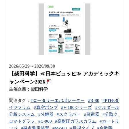
2026/05/29～2026/09/30
【柴田科学】≪日本ビュッヒ≫ アカデミックキ
ャンペーン2026
主催企業：
柴田科学
関連タグ：
#ロータリーエバポレーター
#R-80
#PTFEダ
イヤフラム
#真空ポンプ
#V-180シリーズ
#ケルダール
分析システム
#分解器
#スクラバー
#蒸留器
#分取ク
ロマトグラフ
#C-900
#高耐圧ガラスカラム
#カートリ
ッジ
#融点測定装置
#M-560
#目視タイプ
#台数限