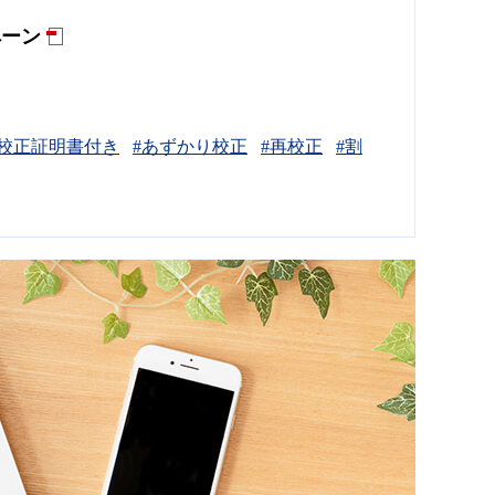
ペーン
#校正証明書付き
#あずかり校正
#再校正
#割