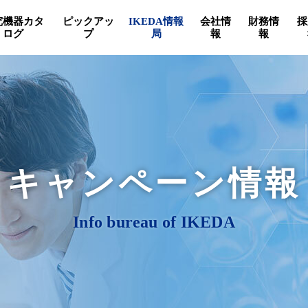
究機器カタ
ピックアッ
IKEDA情報
会社情
財務情
採
ログ
プ
局
報
報
キャンペーン情報