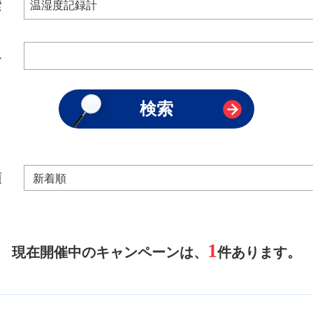
索
み
順
1
現在開催中のキャンペーンは、
件あります。