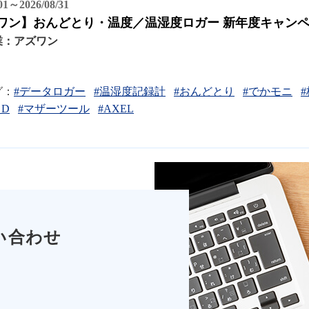
/01～2026/08/31
ワン】おんどとり・温度／温湿度ロガー 新年度キャン
業：
アズワン
グ：
#データロガー
#温湿度記録計
#おんどとり
#でかモニ
＆D
#マザーツール
#AXEL
い合わせ