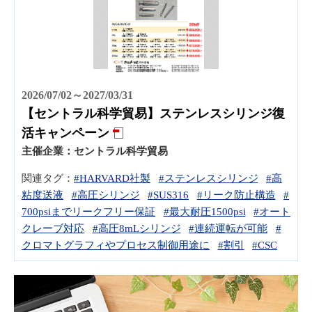
2026/07/02～2027/03/31
【セントラル科学貿易】ステンレスシリンジ復
活キャンペーン
主催企業：
セントラル科学貿易
関連タグ：
#HARVARD社製
#ステンレスシリンジ
#高
粘度送液
#高圧シリンジ
#SUS316
#リーク防止構造
#
700psiまでリークフリー保証
#最大耐圧1500psi
#オート
クレーブ対応
#高圧8mLシリンジ
#連続運転が可能
#
クロマトグラフィやプロセス制御用途に
#割引
#CSC