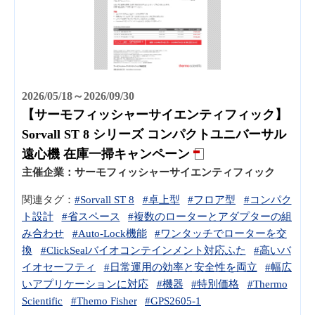
2026/05/18～2026/09/30
【サーモフィッシャーサイエンティフィック】
Sorvall ST 8 シリーズ コンパクトユニバーサル
遠心機 在庫一掃キャンペーン
主催企業：
サーモフィッシャーサイエンティフィック
関連タグ：
#Sorvall ST 8
#卓上型
#フロア型
#コンパク
ト設計
#省スペース
#複数のローターとアダプターの組
み合わせ
#Auto-Lock機能
#ワンタッチでローターを交
換
#ClickSealバイオコンテインメント対応ふた
#高いバ
イオセーフティ
#日常運用の効率と安全性を両立
#幅広
いアプリケーションに対応
#機器
#特別価格
#Thermo
Scientific
#Themo Fisher
#GPS2605-1