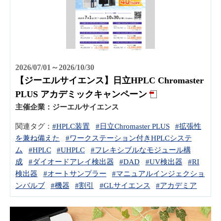
2026/07/01～2026/10/30
【ジーエルサイエンス】日立HPLC Chromaster
PLUS アカデミックキャンペーン
主催企業：
ジーエルサイエンス
関連タグ：
#HPLC装置
#日立Chromaster PLUS
#拡張性
を兼ね備えた
#ワークステーション付きHPLCシステ
ム
#HPLC
#UHPLC
#フレキシブルなモジュール構
成
#ダイオードアレイ検出器
#DAD
#UV検出器
#RI
検出器
#オートサンプラー
#マニュアルインジェクショ
ンバルブ
#機器
#割引
#GLサイエンス
#アカデミア