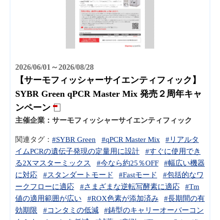
2026/06/01～2026/08/28
【サーモフィッシャーサイエンティフィック】
SYBR Green qPCR Master Mix 発売２周年キャ
ンペーン
主催企業：
サーモフィッシャーサイエンティフィック
関連タグ：
#SYBR Green
#qPCR Master Mix
#リアルタ
イムPCRの遺伝子発現の定量用に設計
#すぐに使用でき
る2Xマスターミックス
#今なら約25％OFF
#幅広い機器
に対応
#スタンダートモード
#Fastモード
#包括的なワ
ークフローに適応
#さまざまな逆転写酵素に適応
#Tm
値の適用範囲が広い
#ROX色素が添加済み
#長期間の有
効期限
#コンタミの低減
#鋳型のキャリーオーバーコン