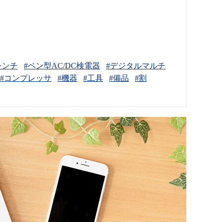
レンチ
#ペン型AC/DC検電器
#デジタルマルチ
#コンプレッサ
#機器
#工具
#備品
#割