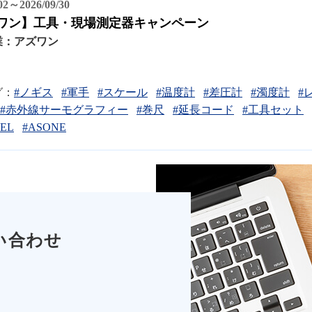
/02～2026/09/30
ワン】工具・現場測定器キャンペーン
業：
アズワン
グ：
#ノギス
#軍手
#スケール
#温度計
#差圧計
#濁度計
#
#赤外線サーモグラフィー
#巻尺
#延長コード
#工具セット
EL
#ASONE
い合わせ