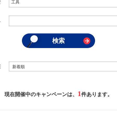
索
み
順
1
現在開催中のキャンペーンは、
件あります。