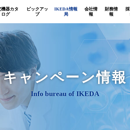
究機器カタ
ピックアッ
IKEDA情報
会社情
財務情
採
ログ
プ
局
報
報
キャンペーン情報