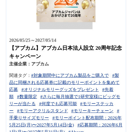
2026/05/25～2027/05/14
【アブカム】アブカム日本法人設立 20周年記念
キャンペーン
主催企業：
アブカム
関連タグ：
#対象期間中にアブカム製品をご購入で
#製
品に同梱される応募券に記載のモリーポイントを集めて
応募
#オリジナルモリーグッズをプレゼント
#先着
順
#数量限定
#さらに毎月抽選で1研究室様にビッグモ
リーが当たる
#何度でも応募可能
#モリーステッカ
ー
#モリーアクリルスタンド
#モリーキーチェーン
#
手乗りサイズモリー
#モリーポイント配布期間：2026年
5月25日(月)〜2027年5月14日(金)
#応募期間：2026年6月
1日(月)〜2027年5月31日(月)
#Abcam