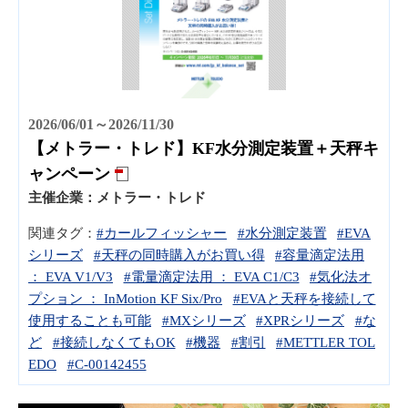
2026/06/01～2026/11/30
【メトラー・トレド】KF水分測定装置＋天秤キ
ャンペーン
主催企業：
メトラー・トレド
関連タグ：
#カールフィッシャー
#水分測定装置
#EVA
シリーズ
#天秤の同時購入がお買い得
#容量滴定法用
： EVA V1/V3
#電量滴定法用 ： EVA C1/C3
#気化法オ
プション ： InMotion KF Six/Pro
#EVAと天秤を接続して
使用することも可能
#MXシリーズ
#XPRシリーズ
#な
ど
#接続しなくてもOK
#機器
#割引
#METTLER TOL
EDO
#C-00142455