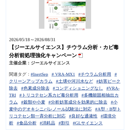
2026/05/18～2026/08/31
【ジーエルサイエンス】チウラム分析・カビ毒
分析前処理強化キャンペーン
主催企業：
ジーエルサイエンス
関連タグ：
#InertSep
# VRA-MX1
#チウラム分析用
#
クリーンアップカラム
#土壌や河川水など
#妨害ピーク
除去
#色素成分除去
#コンディショニングなし
#VRA-
TRI
#トリコテセン系カビ毒分析用
#多機能固相抽出カ
ラム
#穀類や小麦
#分析妨害成分を効果的に除去
#小
麦中のデオキシニバレノール試験法に対応
#A型・B型ト
リコテセン類一斉分析に対応
#良好な通液性
#環境分
析
#食品分析
#消耗品
#割引
#GLサイエンス