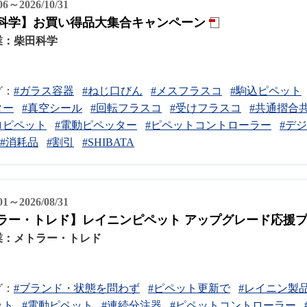
/06～2026/10/31
科学】お買い得品大集合キャンペーン
業：
柴田科学
グ：
#ガラス容器
#ねじ口びん
#メスフラスコ
#駒込ピペット
ター
#真空シール
#回転フラスコ
#受けフラスコ
#共通摺合
ロピペット
#電動ピペッター
#ピペットコントローラー
#デ
#消耗品
#割引
#SHIBATA
/01～2026/08/31
ラー・トレド】レイニンピペット アップグレード応援
業：
メトラー・トレド
グ：
#ブランド・状態を問わず
#ピペット更新で
#レイニン製品
ット
#電動ピペット
#連続分注器
#ピペットコントローラー