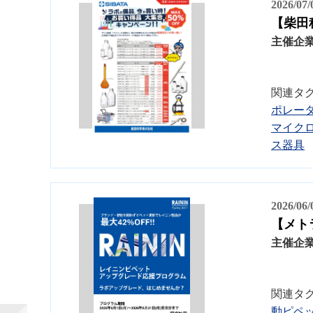
2026/07
【柴田
主催企
関連タ
ポレー
マイク
ス器具
2026/06
【メト
主催企
関連タ
動ピペ