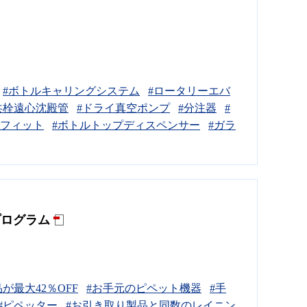
#ボトルキャリングシステム
#ロータリーエバ
共栓遠心沈殿管
#ドライ真空ポンプ
#分注器
#
ジフィット
#ボトルトップディスペンサー
#ガラ
プログラム
が最大42％OFF
#お手元のピペット機器
#手
#ピペッター
#お引き取り製品と同数のレイニン