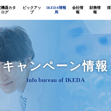
究機器カタ
ピックアッ
IKEDA情報
会社情
財務情
採
ログ
プ
局
報
報
キャンペーン情報