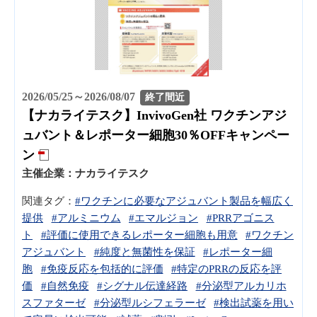
2026/05/25～2026/08/07
終了間近
【ナカライテスク】InvivoGen社 ワクチンアジ
ュバント＆レポーター細胞30％OFFキャンペー
ン
主催企業：
ナカライテスク
関連タグ：
#ワクチンに必要なアジュバント製品を幅広く
提供
#アルミニウム
#エマルジョン
#PRRアゴニス
ト
#評価に使用できるレポーター細胞も用意
#ワクチン
アジュバント
#純度と無菌性を保証
#レポーター細
胞
#免疫反応を包括的に評価
#特定のPRRの反応を評
価
#自然免疫
#シグナル伝達経路
#分泌型アルカリホ
スファターゼ
#分泌型ルシフェラーゼ
#検出試薬を用い