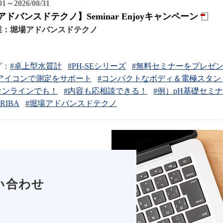
/01～2026/08/31
ドバンスドテクノ】Seminar Enjoyキャンペーン
業：
堀場アドバンスドテクノ
グ：
#卓上型水質計
#PH-SEシリーズ
#無料セミナーをプレゼ
アイコンで測定をサポート
#コンパクトなボディ＆電極スタン
オンラインでも！
#内容も応相談できる！
#例）pH基礎セミ
RIBA
#堀場アドバンスドテクノ
い合わせ