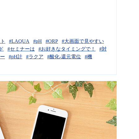
ント
#LAQUA
#pH
#ORP
#大画面で見やすい
ド
#セミナーは
#お好きなタイミングで！
#対
ナー
#pH計
#ラクア
#酸化-還元電位
#機