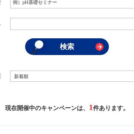
索
み
順
1
現在開催中のキャンペーンは、
件あります。