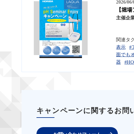
2026/06
【堀場ア
主催企
関連タ
表示
#
面でも
器
#HO
キャンペーンに関するお問