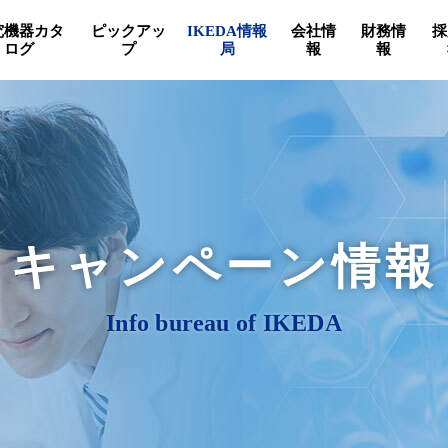
究機器カタ
ピックアッ
IKEDA情報
会社情
財務情
採
ログ
プ
局
報
報
キャンペーン情報