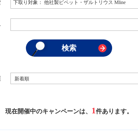
索
み
順
1
現在開催中のキャンペーンは、
件あります。