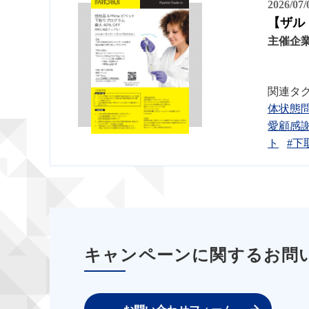
2026/07
【ザル
主催企
関連タ
体状態
愛顧感
ト
#下
キャンペーンに関するお問