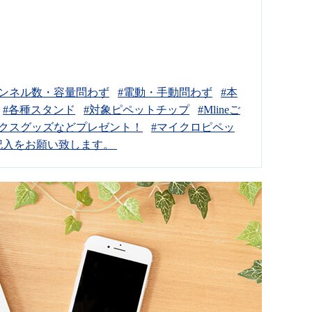
ャンネル数・容量問わず
#電動・手動問わず
#本
#各種スタンド
#対象ピペットチップ
#Mlineご
ミクスグッズなどプレゼント！
#マイクロピペッ
記入をお願い致します。