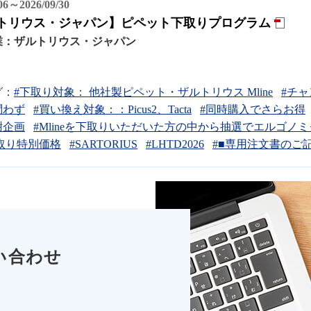
/06～2026/09/30
トリウス・ジャパン】ピペット下取りプログラム
業：
ザルトリウス・ジャパン
グ：
#下取り対象： 他社製ピペット・ザルトリウス Mline
#チ
問わず
#買い換え対象：：Picus2、Tacta
#同時購入でさらお得
謝企画
#Mlineを下取りいただいた方の中から抽選でエルゴノ
取り特別価格
#SARTORIUS
#LHTD2026
#■専用注文書のご
い合わせ