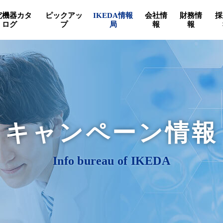
究機器カタ
ピックアッ
IKEDA情報
会社情
財務情
採
ログ
プ
局
報
報
キャンペーン情報