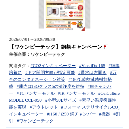
2026/07/01～2026/09/30
【ワケンビーテック】銅祭キャンペーン
主催企業：
ワケンビーテック
関連タグ：
#CO2インキュベーター
#Vios iDx 165
#細胞
培養に
#ドア開閉方向が指定可能
#通常は左開き
#万
全のコンタミネーション対策
#180℃乾熱滅菌機能搭
載
#庫内はISOクラス5の清浄度を維持
#銅チャンバ
ー
#TCセンサーモデル
#IRセンサーモデル
#CelCulture
MODEL CCL-050
#小型50Lサイズ
#素早い温度復帰性
能を実現
#アウトレット
#フォーマ ステリサイクルCO₂
インキュベーター
#i160 / i250 銅チャンバー
#機器
#割
引
#ワケンビーテック