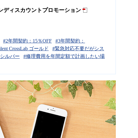
スプランディスカウントプロモーション
#2年間契約：15％OFF
#3年間契約：
ilent CrossLab ゴールド
#緊急対応不要だがシス
Lab シルバー
#修理費用を年間定額で計画したい場