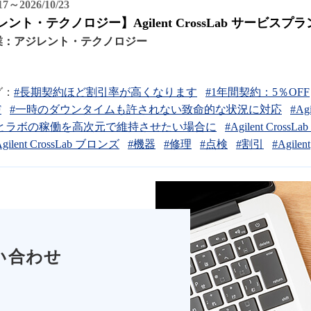
/17～2026/10/23
ント・テクノロジー】Agilent CrossLab サービ
業：
アジレント・テクノロジー
グ：
#長期契約ほど割引率が高くなります
#1年間契約：5％OFF
F
#一時のダウンタイムも許されない致命的な状況に対応
#Ag
とラボの稼働を高次元で維持させたい場合に
#Agilent Cross
Agilent CrossLab ブロンズ
#機器
#修理
#点検
#割引
#Agilent
い合わせ