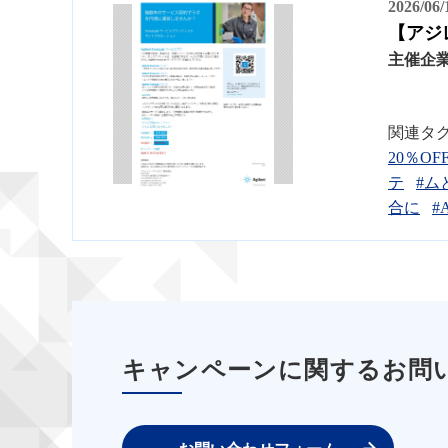
2026/06
【アジレ
主催企
関連タ
20％OF
テ
#ム
合に
#
キャンペーンに関するお問