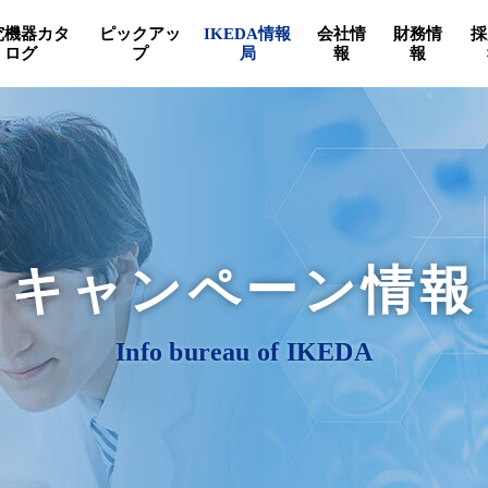
究機器カタ
ピックアッ
IKEDA情報
会社情
財務情
採
ログ
プ
局
報
報
キャンペーン情報