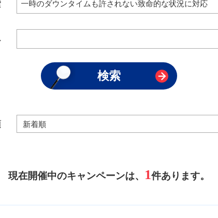
索
み
順
1
現在開催中のキャンペーンは、
件あります。