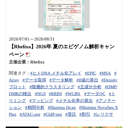
2026/07/01～2026/08/31
【Rhelixa】2026年 夏のエピゲノム解析キャン
ペーン
主催企業：
Rhelixa
関連タグ：
#ヒトDNA メチル化アレイ
#EPIC
#MSA
#
Array
#データ取得
#データ解析
#β値の算出
#Density
プロット
#階層的クラスタリング
#主成分分析
#DMP/
DMRの検出
#NGS
#RRBS
#WGBS
#データQC
#ト
リミング
#マッピング
#メチル化率の算出
#アノテー
ション
#相関分析
#Illumina iScan
#Illumina NovaSeq X
Plus
#ATAC-seq
#ChIP-seq
#受託
#割引
#レリクサ