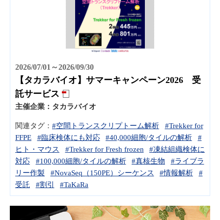
2026/07/01～2026/09/30
【タカラバイオ】サマーキャンペーン2026 受
託サービス
主催企業：
タカラバイオ
関連タグ：
#空間トランスクリプトーム解析
#Trekker for
FFPE
#臨床検体にも対応
#40,000細胞/タイルの解析
#
ヒト・マウス
#Trekker for Fresh frozen
#凍結組織検体に
対応
#100,000細胞/タイルの解析
#真核生物
#ライブラ
リー作製
#NovaSeq（150PE）シーケンス
#情報解析
#
受託
#割引
#TaKaRa