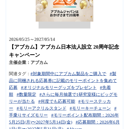
2026/05/25～2027/05/14
【アブカム】アブカム日本法人設立 20周年記念
キャンペーン
主催企業：
アブカム
関連タグ：
#対象期間中にアブカム製品をご購入で
#製
品に同梱される応募券に記載のモリーポイントを集めて
応募
#オリジナルモリーグッズをプレゼント
#先着
順
#数量限定
#さらに毎月抽選で1研究室様にビッグモ
リーが当たる
#何度でも応募可能
#モリーステッカ
ー
#モリーアクリルスタンド
#モリーキーチェーン
#
手乗りサイズモリー
#モリーポイント配布期間：2026年
5月25日(月)〜2027年5月14日(金)
#応募期間：2026年6月
1日(月)〜2027年5月31日(月)
#Abcam