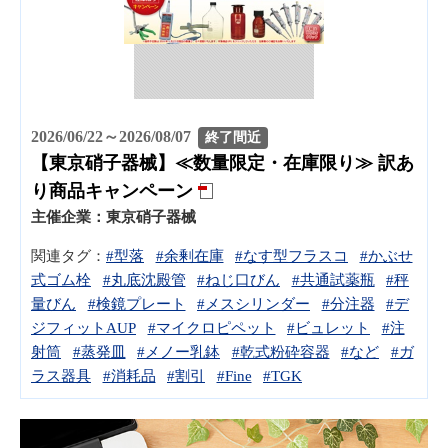
2026/06/22～2026/08/07
終了間近
【東京硝子器械】≪数量限定・在庫限り≫ 訳あ
り商品キャンペーン
主催企業：
東京硝子器械
関連タグ：
#型落
#余剰在庫
#なす型フラスコ
#かぶせ
式ゴム栓
#丸底沈殿管
#ねじ口びん
#共通試薬瓶
#秤
量びん
#検鏡プレート
#メスシリンダー
#分注器
#デ
ジフィットAUP
#マイクロピペット
#ビュレット
#注
射筒
#蒸発皿
#メノー乳鉢
#乾式粉砕容器
#など
#ガ
ラス器具
#消耗品
#割引
#Fine
#TGK