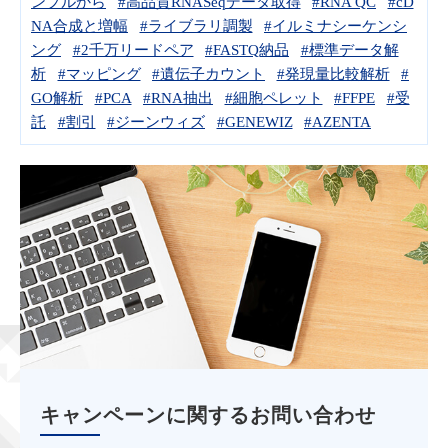
ンプルから
#高品質RNASeqデータ取得
#RNA QC
#cD
NA合成と増幅
#ライブラリ調製
#イルミナシーケンシ
ング
#2千万リードペア
#FASTQ納品
#標準データ解
析
#マッピング
#遺伝子カウント
#発現量比較解析
#
GO解析
#PCA
#RNA抽出
#細胞ペレット
#FFPE
#受
託
#割引
#ジーンウィズ
#GENEWIZ
#AZENTA
キャンペーンに関するお問い合わせ