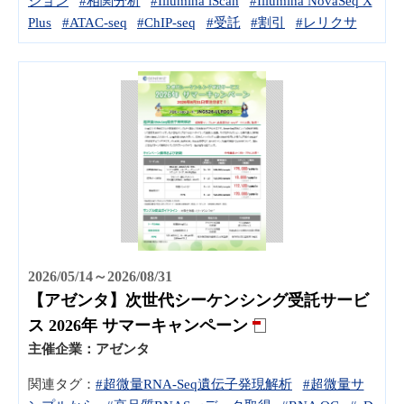
ション
#相関分析
#Illumina iScan
#Illumina NovaSeq X
Plus
#ATAC-seq
#ChIP-seq
#受託
#割引
#レリクサ
2026/05/14～2026/08/31
【アゼンタ】次世代シーケンシング受託サービ
ス 2026年 サマーキャンペーン
主催企業：
アゼンタ
関連タグ：
#超微量RNA-Seq遺伝子発現解析
#超微量サ