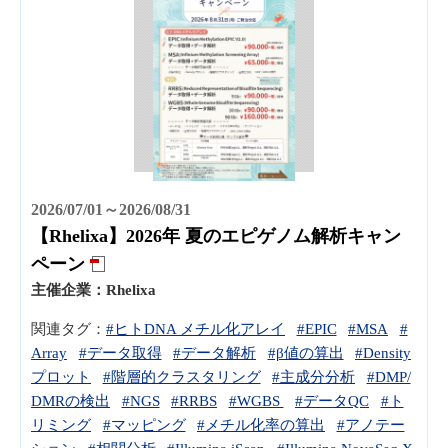
2026/07/01～2026/08/31
【Rhelixa】2026年 夏のエピゲノム解析キャン
ペーン
主催企業：
Rhelixa
関連タグ：
#ヒトDNA メチル化アレイ
#EPIC
#MSA
#
Array
#データ取得
#データ解析
#β値の算出
#Density
プロット
#階層的クラスタリング
#主成分分析
#DMP/
DMRの検出
#NGS
#RRBS
#WGBS
#データQC
#ト
リミング
#マッピング
#メチル化率の算出
#アノテー