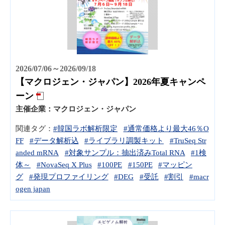
2026/07/06～2026/09/18
【マクロジェン・ジャパン】2026年夏キャンペ
ーン
主催企業：
マクロジェン・ジャパン
関連タグ：
#韓国ラボ解析限定
#通常価格より最大46％O
FF
#データ解析込
#ライブラリ調製キット
#TruSeq Str
anded mRNA
#対象サンプル：抽出済みTotal RNA
#1検
体～
#NovaSeq X Plus
#100PE
#150PE
#マッピン
グ
#発現プロファイリング
#DEG
#受託
#割引
#macr
ogen japan