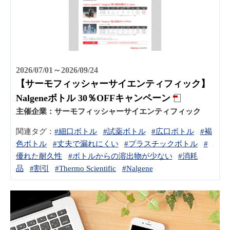
2026/07/01～2026/09/24
【サーモフィッシャーサイエンティフィック】
Nalgeneボトル 30％OFFキャンペーン
主催企業：
サーモフィッシャーサイエンティフィック
関連タグ：
#細口ボトル
#試薬ボトル
#広口ボトル
#褐
色ボトル
#丈夫で漏れにくい
#プラスチックボトル
#
優れた耐久性
#ボトルからの溶出物が少ない
#消耗
品
#割引
#Thermo Scientific
#Nalgene