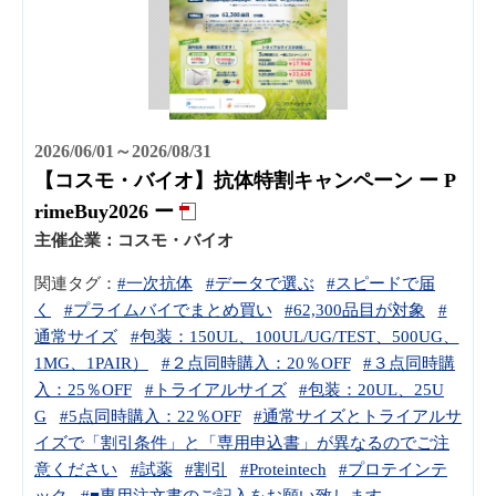
2026/06/01～2026/08/31
【コスモ・バイオ】抗体特割キャンペーン ー P
rimeBuy2026 ー
主催企業：
コスモ・バイオ
関連タグ：
#一次抗体
#データで選ぶ
#スピードで届
く
#プライムバイでまとめ買い
#62,300品目が対象
#
通常サイズ
#包装：150UL、100UL/UG/TEST、500UG、
1MG、1PAIR）
#２点同時購入：20％OFF
#３点同時購
入：25％OFF
#トライアルサイズ
#包装：20UL、25U
G
#5点同時購入：22％OFF
#通常サイズとトライアルサ
イズで「割引条件」と「専用申込書」が異なるのでご注
意ください
#試薬
#割引
#Proteintech
#プロテインテ
ック
#■専用注文書のご記入をお願い致します。