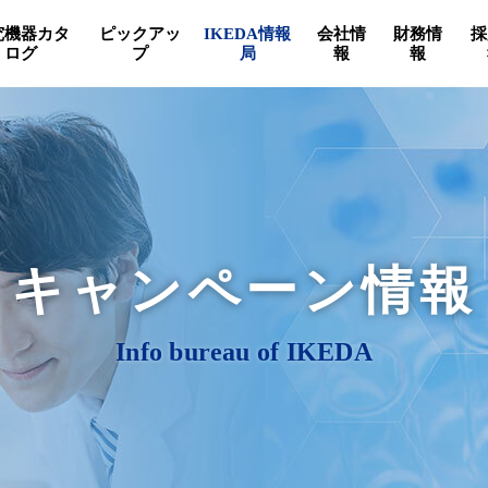
究機器カタ
ピックアッ
IKEDA情報
会社情
財務情
採
ログ
プ
局
報
報
キャンペーン情報