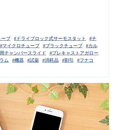
ューブ
#ドライブロック式サーモスタット
#チ
#マイクロチューブ
#ブラックチューブ
#カル
養用チャンバースライド
#プレキャストアガロー
ラム
#機器
#試薬
#消耗品
#割引
#フナコ