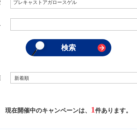
索
み
順
1
現在開催中のキャンペーンは、
件あります。