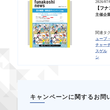
2026/07
【フナ
主催企
関連タ
ューブ
チャー
スゲル
シ
キャンペーンに関するお問