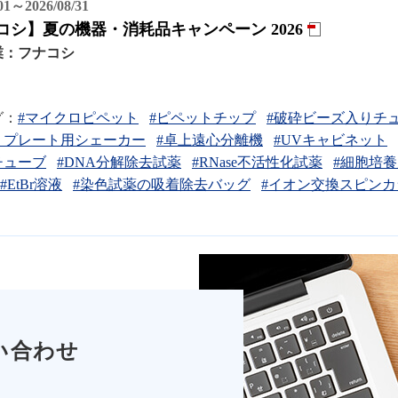
/01～2026/08/31
コシ】夏の機器・消耗品キャンペーン 2026
業：
フナコシ
グ：
#マイクロピペット
#ピペットチップ
#破砕ビーズ入りチ
・プレート用シェーカー
#卓上遠心分離機
#UVキャビネット
チューブ
#DNA分解除去試薬
#RNase不活性化試薬
#細胞培
#EtBr溶液
#染色試薬の吸着除去バッグ
#イオン交換スピンカ
い合わせ