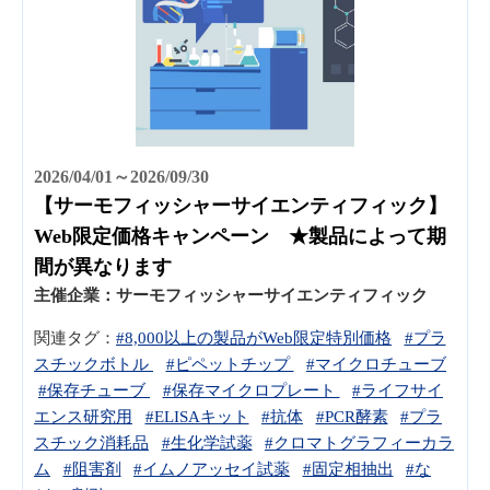
2026/04/01～2026/09/30
【サーモフィッシャーサイエンティフィック】
Web限定価格キャンペーン ★製品によって期
間が異なります
主催企業：
サーモフィッシャーサイエンティフィック
関連タグ：
#8,000以上の製品がWeb限定特別価格
#プラ
スチックボトル
#ピペットチップ
#マイクロチューブ
#保存チューブ
#保存マイクロプレート
#ライフサイ
エンス研究用
#ELISAキット
#抗体
#PCR酵素
#プラ
スチック消耗品
#生化学試薬
#クロマトグラフィーカラ
ム
#阻害剤
#イムノアッセイ試薬
#固定相抽出
#な