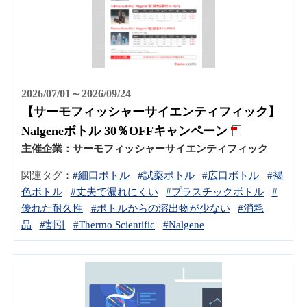
2026/07/01～2026/09/24
【サーモフィッシャーサイエンティフィック】
Nalgeneボトル 30％OFFキャンペーン
主催企業：
サーモフィッシャーサイエンティフィック
関連タグ：
#細口ボトル
#試薬ボトル
#広口ボトル
#褐
色ボトル
#丈夫で漏れにくい
#プラスチックボトル
#
優れた耐久性
#ボトルからの溶出物が少ない
#消耗
品
#割引
#Thermo Scientific
#Nalgene