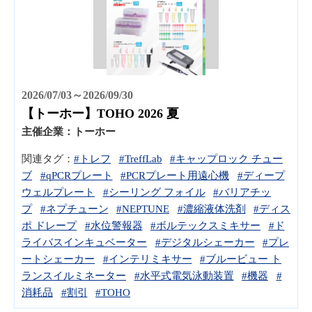
2026/07/03～2026/09/30
【トーホー】TOHO 2026 夏
主催企業：
トーホー
関連タグ：
#トレフ
#TreffLab
#キャップロック チュー
ブ
#qPCRプレート
#PCRプレート用遠心機
#ディープ
ウェルプレート
#シーリング フォイル
#バリアチッ
プ
#ネプチューン
#NEPTUNE
#濃縮液体洗剤
#ディス
ポ ドレープ
#水位警報器
#ボルテックスミキサー
#ド
ライバスインキュベーター
#デジタルシェーカー
#プレ
ートシェーカー
#インテリミキサー
#ブルービュー ト
ランスイルミネーター
#水平式電気泳動装置
#機器
#
消耗品
#割引
#TOHO