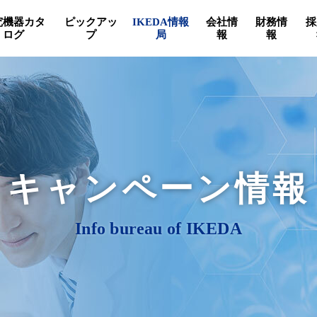
究機器カタ
ピックアッ
IKEDA情報
会社情
財務情
採
ログ
プ
局
報
報
キャンペーン情報