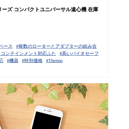
 シリーズ コンパクトユニバーサル遠心機 在庫
ペース
#複数のローターとアダプターの組み合
lバイオコンテインメント対応ふた
#高いバイオセーフ
応
#機器
#特別価格
#Thermo