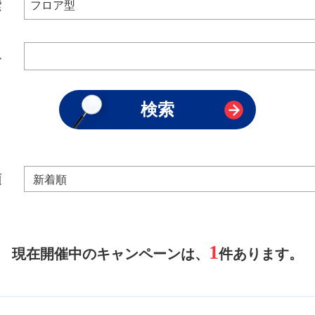
索
み
順
1
現在開催中のキャンペーンは、
件あります。