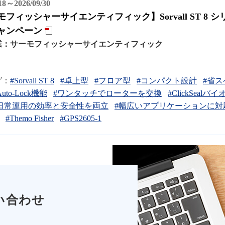
/18～2026/09/30
モフィッシャーサイエンティフィック】Sorvall ST 8
ャンペーン
業：
サーモフィッシャーサイエンティフィック
グ：
#Sorvall ST 8
#卓上型
#フロア型
#コンパクト設計
#省ス
Auto-Lock機能
#ワンタッチでローターを交換
#ClickSea
日常運用の効率と安全性を両立
#幅広いアプリケーションに対
#Themo Fisher
#GPS2605-1
い合わせ