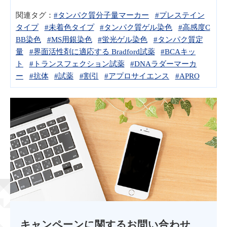
関連タグ：
#タンパク質分子量マーカー
#プレステイン
タイプ
#未着色タイプ
#タンパク質ゲル染色
#高感度C
BB染色
#MS用銀染色
#蛍光ゲル染色
#タンパク質定
量
#界面活性剤に適応する Bradford試薬
#BCAキッ
ト
#トランスフェクション試薬
#DNAラダーマーカ
ー
#抗体
#試薬
#割引
#アプロサイエンス
#APRO
キャンペーンに関するお問い合わせ