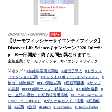
2026/07/27～2026/09/25
NEW
【サーモフィッシャーサイエンティフィック】
Discover Life Scienceキャンペーン 2026 JulーSe
p ※一部開始・終了期間が異なります
主催企業：
サーモフィッシャーサイエンティフィック
関連タグ：
#神経科学研究関連
#遺伝子導入
#トランス
フェクション試薬
#エレクトロポレーションシステム
#
検出・細胞解析
#PCR関連試薬
#逆転写酵素
#サンプ
ル調製
#FFPE組織サンプル精製キット
#3D細胞培養
#
ヒト血漿を模倣した細胞培養用培地
#Human Plasma-Lik
e Medium（HPLM）
#がんオルガノイド培養
#細胞解
析
#試薬
#割引
#Gibco
#Invitrogen
#Themo Fisher