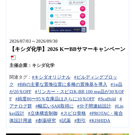
2026/07/03～2026/09/30
【キシダ化学】2026 KーBBサマーキャンペーン
主催企業：
キシダ化学
関連タグ：
#キシダオリジナル
#ビルディングブロッ
ク
#BBの主要な置換位置に多種の置換基を導入
#1g品
が20％OFF
#リンカー・スピロK-BB 100 mg品が30％OF
F
#純度80〜95％在庫品はさらに10％OFF
#Scaffold
#
アナログ群
#幅広いSAR取得に
#分子間連結設計
#Lin
ker設計
#立体構造制御
#スピロ骨格
#PROTAC・複合
体設計用途
#創薬研究
#試薬
#割引
#KISHIDA