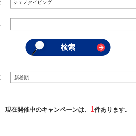
索
み
順
1
現在開催中のキャンペーンは、
件あります。