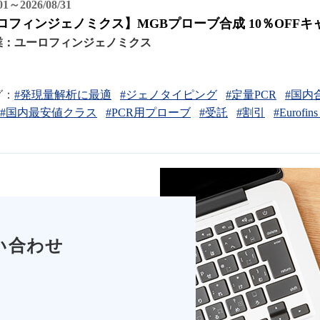
/01～2026/08/31
ロフィンジェノミクス】MGBプローブ合成 10％OFFキ
業：
ユーロフィンジェノミクス
グ：
#発現量解析に最適
#ジェノタイピング
#定量PCR
#国内
#国内最安値クラス
#PCR用プローブ
#受託
#割引
#Eurofins
い合わせ