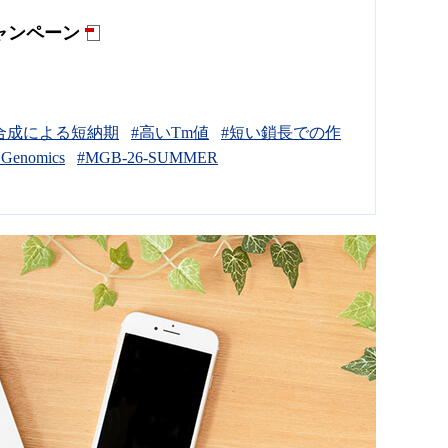
ャンペーン
合成による短納期
#高いTm値
#短い鎖長での作
 Genomics
#MGB-26-SUMMER