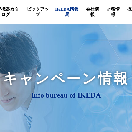
究機器カタ
ピックアッ
IKEDA情報
会社情
財務情
採
ログ
プ
局
報
報
キャンペーン情報