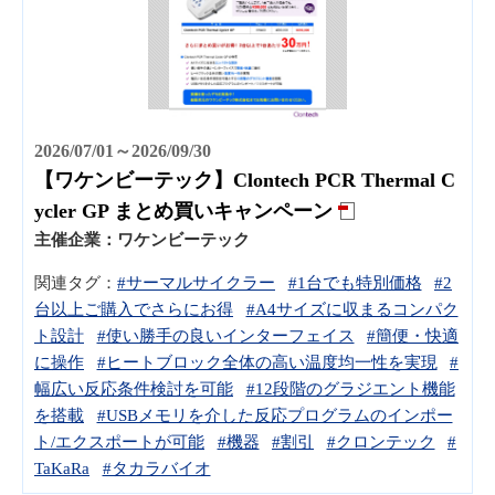
2026/07/01～2026/09/30
【ワケンビーテック】Clontech PCR Thermal C
ycler GP まとめ買いキャンペーン
主催企業：
ワケンビーテック
関連タグ：
#サーマルサイクラー
#1台でも特別価格
#2
台以上ご購入でさらにお得
#A4サイズに収まるコンパク
ト設計
#使い勝手の良いインターフェイス
#簡便・快適
に操作
#ヒートブロック全体の高い温度均一性を実現
#
幅広い反応条件検討を可能
#12段階のグラジエント機能
を搭載
#USBメモリを介した反応プログラムのインポー
ト/エクスポートが可能
#機器
#割引
#クロンテック
#
TaKaRa
#タカラバイオ