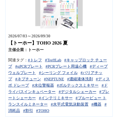
2026/07/03～2026/09/30
【トーホー】TOHO 2026 夏
主催企業：
トーホー
関連タグ：
#トレフ
#TreffLab
#キャップロック チュー
ブ
#qPCRプレート
#PCRプレート用遠心機
#ディープ
ウェルプレート
#シーリング フォイル
#バリアチッ
プ
#ネプチューン
#NEPTUNE
#濃縮液体洗剤
#ディス
ポ ドレープ
#水位警報器
#ボルテックスミキサー
#ド
ライバスインキュベーター
#デジタルシェーカー
#プレ
ートシェーカー
#インテリミキサー
#ブルービュー ト
ランスイルミネーター
#水平式電気泳動装置
#機器
#
消耗品
#割引
#TOHO