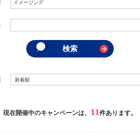
索
み
順
11
現在開催中のキャンペーンは、
件あります。