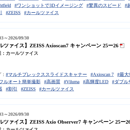
tfield
#ワンショットで3Dイメージング
#驚異のスピード
#
引
#ZEISS
#カールツァイス
/03～2026/09/30
ツァイス】ZEISS Axioscan7 キャンペーン 25ー26
業：
カールツァイス
グ：
#マルチプレックススライドスキャナー
#Axioscan 7
#最
枚フルオート簡単撮影
#高画質
#Viluma
#高輝度LED
#ダブル
器
#割引
#ZEISS
#カールツァイス
/03～2026/09/30
ツァイス】ZEISS Axio Observer7 キャンペーン 25ー2
業：
カールツァイス