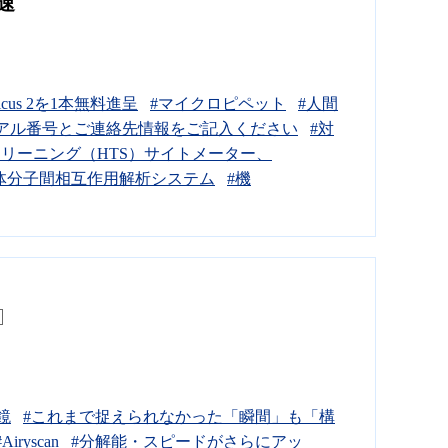
速
Picus 2を1本無料進呈
#マイクロピペット
#人間
アル番号とご連絡先情報をご記入ください
#対
トスクリーニング（HTS）サイトメーター、
BLI生体分子間相互作用解析システム
#機
鏡
#これまで捉えられなかった「瞬間」も「構
#Airyscan
#分解能・スピードがさらにアッ