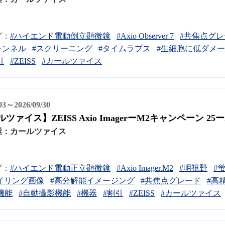
グ：
#ハイエンド電動倒立顕微鏡
#Axio Observer 7
#共焦点グレ
ャンネル
#スクリーニング
#タイムラプス
#生細胞に低ダメ
引
#ZEISS
#カールツァイス
/03～2026/09/30
ツァイス】ZEISS Axio ImagerーM2キャンペーン 25ー
業：
カールツァイス
グ：
#ハイエンド電動正立顕微鏡
#Axio Imager.M2
#明視野
#
イリング画像
#高分解能イメージング
#共焦点グレード
#高
I機能
#自動撮影機能
#機器
#割引
#ZEISS
#カールツァイス