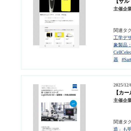
【ザル
主催企
関連タ
工学デ
象製品：
Cell
器
#Sart
2025/12
【カール
主催企
関連タ
造」も