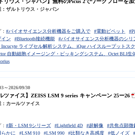
トリウス・ジャパン】無料のPicus 2でワークフローを加
業：
ザルトリウス・ジャパン
グ：
#バイオサイエンス分析機器をご購入で
#電動ピペット
#
ザイン
#Bluetooth接続機能
#バイオサイエンス分析機器のシリ
Incucyte ライブセル解析システム、iQue ハイスループッ
Celector 自動細胞イメージング・ピッキングシステム、Octet 
orius
/03～2026/09/30
ツァイス】ZEISS LSM 9 series キャンペーン 25ー26
業：
カールツァイス
グ：
#新・LSM 9シリーズ
#Lightfield 4D
#超解像
#共焦点顕微
明らかに
#LSM 910
#LSM 990
#比類なき高感度
#低ノイズ