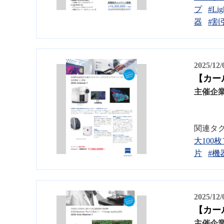
プ
#Ligh
器
#割
2025/12
【カール
主催企
関連タ
大100
片
#機
2025/12
【カール
主催企