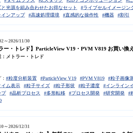
は
#タイムラプス
#Zスタック
#2Dデコンボリューション
#
ズと光源を組み合わせたお得なセット
#ライブセルイメージン
ラインアップ
#高速処理環境
#直感的な操作性
#機器
#割引
/02～2026/11/30
ー・トレド】ParticleView V19・PVM V819 お買
業：
メトラー・トレド
グ：
#粒度分析装置
#ParticleView V19
#PVM V819
#粒子画像
タイム表示
#粒子サイズ
#粒子形状
#粒子濃度
#インライン
ープ
#晶析プロセス
#多形転移
#プロセス開発
#研究開発
#
O
/10～2026/12/31