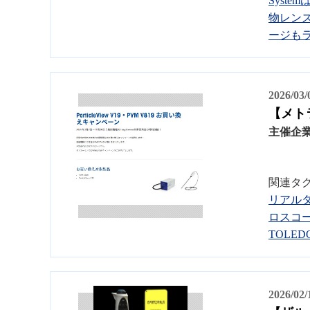
System
物レン
ージも
2026/03
【メトラ
主催企
関連タ
リアル
ロスコ
TOLED
2026/02