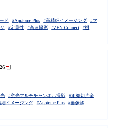
ード
#Apotome Plus
#高精細イメージング
#マ
ージ
#定量性
#高速撮影
#ZEN Connect
#機
26
蛍光
#蛍光マルチチャンネル撮影
#組織切片全
精細イメージング
#Apotome Plus
#画像解