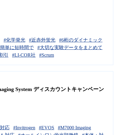
#化学発光
#近赤外蛍光
#6桁のダイナミック
#簡単に短時間で
#大切な実験データをまとめて
#割引
#LI-COR社
#Scrum
ging System ディスカウントキャンペーン
で対応
#Invitrogen
#EVOS
#M7000 Imaging