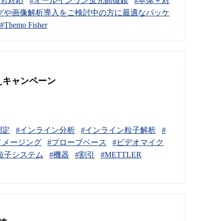
にも対応
#オールインワン蛍光顕微鏡
#本体＋対
グや画像解析導入をご検討中の方に最適なパッケ
#Themo Fisher
い換えキャンペーン
測定
#インライン分析
#インライン粒子解析
#
イメージング
#プローブベース
#ビデオマイク
粒子システム
#機器
#割引
#METTLER