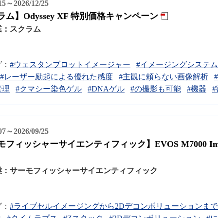
/15～2026/12/25
ム】Odyssey XF 特別価格キャンペーン
業：
スクラム
グ：
#ウェスタンブロットイメージャー
#イメージングシステム
#レーザー励起による優れた感度
#主観に頼らない画像解析
管理
#クマシー染色ゲル
#DNAゲル
#の撮影も可能
#機器
/07～2026/09/25
フィッシャーサイエンティフィック】EVOS M7000 Ima
業：
サーモフィッシャーサイエンティフィック
グ：
#ライブセルイメージングから2Dデコンボリューションま