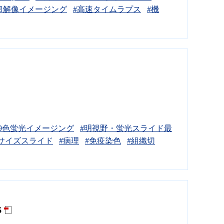
超解像イメージング
#高速タイムラプス
#機
大9色蛍光イメージング
#明視野・蛍光スライド最
サイズスライド
#病理
#免疫染色
#組織切
6