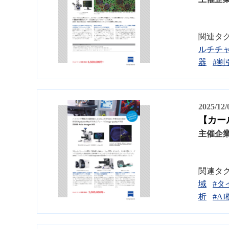
関連タ
ルチチ
器
#割
2025/12
【カール
主催企
関連タ
域
#タ
析
#A