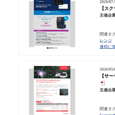
2026/07
【スクラ
主催企
関連タ
レンジ
適切に
2026/05
【サーモ
主催企
関連タ