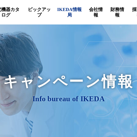
究機器カタ
ピックアッ
IKEDA情報
会社情
財務情
採
ログ
プ
局
報
報
キャンペーン情報