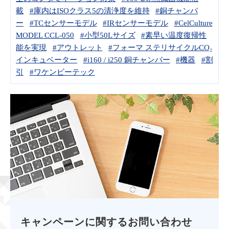
載
#庫内はISOクラス5の清浄度を維持
#銅チャンバ
ー
#TCセンサーモデル
#IRセンサーモデル
#CelCulture
MODEL CCL-050
#小型50Lサイズ
#素早い温度復帰性
能を実現
#アウトレット
#フォーマ ステリサイクルCO₂
インキュベーター
#i160 / i250 銅チャンバー
#機器
#割
引
#ワケンビーテック
キャンペーンに関するお問い合わせ