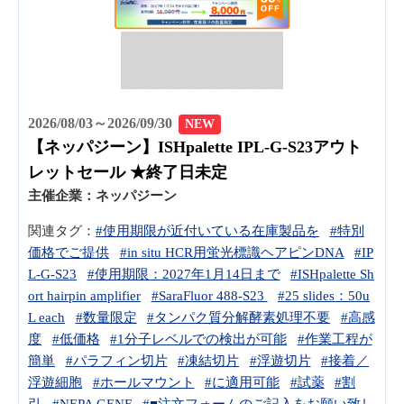
2026/08/03～2026/09/30
NEW
【ネッパジーン】ISHpalette IPL-G-S23アウト
レットセール ★終了日未定
主催企業：
ネッパジーン
関連タグ：
#使用期限が近付いている在庫製品を
#特別
価格でご提供
#in situ HCR用蛍光標識ヘアピンDNA
#IP
L-G-S23
#使用期限：2027年1月14日まで
#ISHpalette Sh
ort hairpin amplifier
#SaraFluor 488-S23
#25 slides：50u
L each
#数量限定
#タンパク質分解酵素処理不要
#高感
度
#低価格
#1分子レベルでの検出が可能
#作業工程が
簡単
#パラフィン切片
#凍結切片
#浮遊切片
#接着／
浮遊細胞
#ホールマウント
#に適用可能
#試薬
#割
引
#NEPA GENE
#■注文フォームのご記入をお願い致し