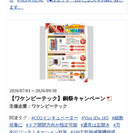
ます。
2026/07/01～2026/09/30
【ワケンビーテック】銅祭キャンペーン
主催企業：
ワケンビーテック
関連タグ：
#CO2インキュベーター
#Vios iDx 165
#細胞
培養に
#ドア開閉方向が指定可能
#通常は左開き
#万
全のコンタミネーション対策
#180℃乾熱滅菌機能搭