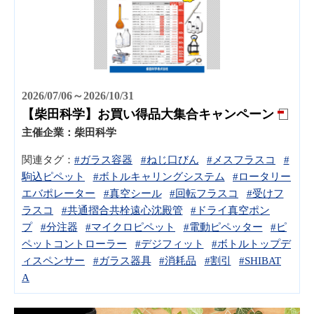
2026/07/06～2026/10/31
【柴田科学】お買い得品大集合キャンペーン
主催企業：
柴田科学
関連タグ：
#ガラス容器
#ねじ口びん
#メスフラスコ
#
駒込ピペット
#ボトルキャリングシステム
#ロータリー
エバポレーター
#真空シール
#回転フラスコ
#受けフ
ラスコ
#共通摺合共栓遠心沈殿管
#ドライ真空ポン
プ
#分注器
#マイクロピペット
#電動ピペッター
#ピ
ペットコントローラー
#デジフィット
#ボトルトップデ
ィスペンサー
#ガラス器具
#消耗品
#割引
#SHIBAT
A