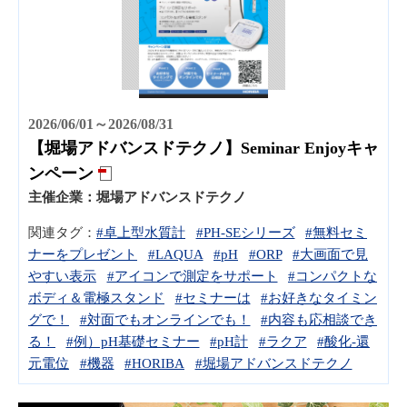
2026/06/01～2026/08/31
【堀場アドバンスドテクノ】Seminar Enjoyキャ
ンペーン
主催企業：
堀場アドバンスドテクノ
関連タグ：
#卓上型水質計
#PH-SEシリーズ
#無料セミ
ナーをプレゼント
#LAQUA
#pH
#ORP
#大画面で見
やすい表示
#アイコンで測定をサポート
#コンパクトな
ボディ＆電極スタンド
#セミナーは
#お好きなタイミン
グで！
#対面でもオンラインでも！
#内容も応相談でき
る！
#例）pH基礎セミナー
#pH計
#ラクア
#酸化-還
元電位
#機器
#HORIBA
#堀場アドバンスドテクノ