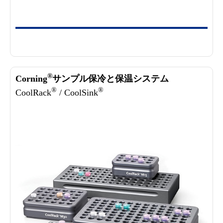
®
Corning
サンプル保冷と保温システム
®
®
CoolRack
/ CoolSink