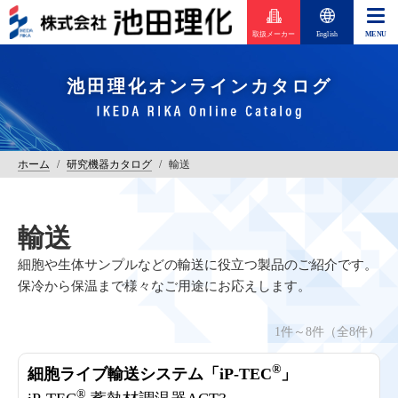
取扱メーカー
English
池田理化オンラインカタログ
ホーム
/
研究機器カタログ
/
輸送
輸送
細胞や生体サンプルなどの輸送に役立つ製品のご紹介です。
保冷から保温まで様々なご用途にお応えします。
1件～8件（全8件）
®
細胞ライブ輸送システム「iP-TEC
」
®