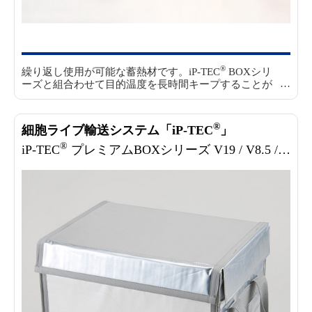
®
繰り返し使用が可能な蓄熱材です。
iP-TEC
BOXシリ
ーズと組合わせて目的温度を長時間キープすることが
できます。
各温度帯の蓄熱材ごとに最適な調温方法が
あります。取説等に記載されているマニュアルを参考
にしてください。なお、蓄熱材調温専用に開発した恒
®
細胞ライブ輸送システム「iP-TEC
」
温器も準備しています。各温度帯ごとに最適な調温を
®
®
予めプログラミングしています。iP-TEC
蓄熱材調温
iP-TEC
プレミアムBOXシリーズ V19 / V8.5 / mini6.6
器ACT3もあわせてご確認ください。