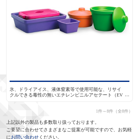
氷、ドライアイス、液体窒素等で使用可能な、リサイ
クルできる毒性の無いエチレンビニルアセテート（EV
A）製コンテナです。
防振性が高く、重ねて保管でき、
軽量で壊れにくく漏れません。また、結露しにくく変
1件～8件（全8件）
形もしません。底はざらつきのある表面加工でベンチ
トップで滑りません。
氷、ドライアイス（-78℃）、液
上記以外の製品も多数取り扱っております。
体窒素（-196℃）、アルコール溶液等や93℃までの温
かい溶液中で使用できます。
ご要望に合わせてさまざまなご提案が可能ですので、お気軽
に
お問い合わせ
ください。