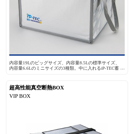
内容量19Lのビッグサイズ、内容量8.5Lの標準サイズ、
内容量6.6Lのミニサイズの3種類。
中に入れるiP-TEC蓄
熱材は36℃帯、24℃帯、17℃帯、5℃帯の4種類。
輸送
する細胞や検体の種類や数量、輸送距離や時間によっ
て、BOXや蓄熱材をフレキシブルに選ぶことができま
超高性能真空断熱BOX
す。
VIP BOX