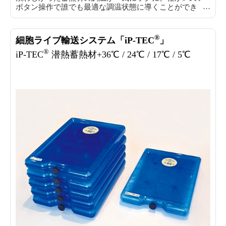
ボタン操作で誰でも最適な調温状態に導くことができ
ます。蓄熱材の調温標準化を実現します。
®
細胞ライブ輸送システム「iP-TEC
」
®
iP-TEC
潜熱蓄熱材+36℃ / 24℃ / 17℃ / 5℃