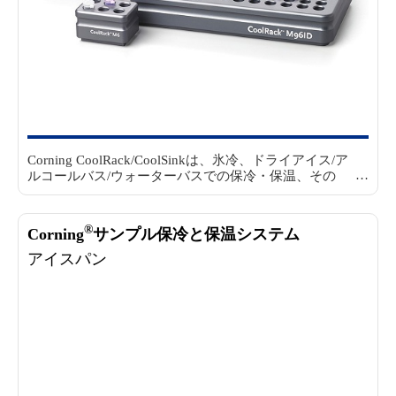
Corning CoolRack/CoolSinkは、氷冷、ドライアイス/ア
ルコールバス/ウォーターバスでの保冷・保温、その
他、直置きしたチューブ、プレートやウェルの保冷・
保温方法に起因するバラつきを低減します。
CoolRack
を-196～100℃までの温度範囲の熱源に直接置くと急速
®
Corning
サンプル保冷と保温システム
に設定温度に到達します。
CoolRackは優れた熱伝導性
を有し、冷却、冷凍、保温、解凍時に±0.1℃の範囲内
アイスパン
で全てのチューブとウェルの温度の均一性を維持しま
す。