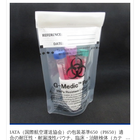
IATA（国際航空運送協会）の包装基準650（PI650）適
合の耐圧性・耐漏洩性パウチ。
臨床・治験検体（カテ