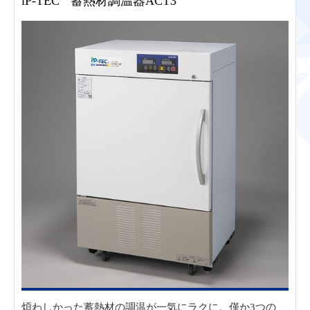
iP-TEC
蓄熱材調温器ACT3
煩わしかった蓄熱材の調温が一気にラクに。僅か3つの