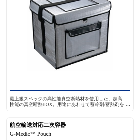
最上級スペックの高性能真空断熱材を使用した、超高
性能の真空断熱BOX。
用途にあわせて蓄冷剤/蓄熱剤を
組み合わせることにより、冷たい輸送から温かい輸送
まで、幅広い温度帯に対応。
厳しい温度管理が求めら
れる貴重な治験薬・検体等の輸送に最適です。
航空輸送対応二次容器
G-Medic™ Pouch